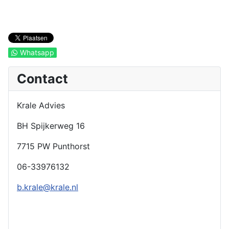
Whatsapp
Contact
Krale Advies
BH Spijkerweg 16
7715 PW Punthorst
06-33976132
b.krale@krale.nl